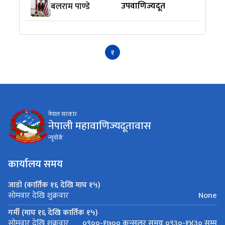
उपवाणिज्यदूत
बलराम पाण्डे
१
नेपाल सरकार
नेपाली महावाणिज्यदूतावास
न्यूयाेर्क
कार्यालय समय
जाडो (कार्तिक १६ देखि माघ १५)
None
सोमवार देखि शुक्रवार
गर्मी (माघ १६ देखि कार्तिक १५)
०९००-१७०० कन्सुलर समय ०९३०-१४३० सम्म
सोमवार देखि शुक्रवार