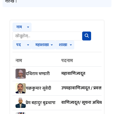
गरिन्छ ।
नाम
पद
महाशाखा
शाखा
नाम
पदनाम
महावाणिज्यदूत
दधिराम भण्डारी
उपमहावाणिज्यदूत / प्रवक्ता
चक्रकुमार सुवेदी
वाणिज्यदूत/ सूचना अधिकारी
प्रेम बहादुर बुढथापा