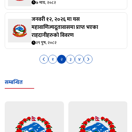
७ माघ, २०८२
जनवरी १२, २०२६ मा यस
महावाणिज्यदूतावासमा प्राप्त भएका
राहदानीहरुको विवरण
२९ पुष, २०८२
१
२
३
४
सम्बन्धित